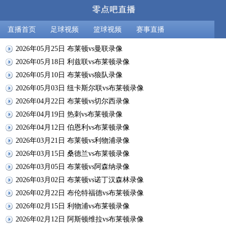
直播首页
足球视频
篮球视频
赛事直播
2026年05月25日 布莱顿vs曼联录像
2026年05月18日 利兹联vs布莱顿录像
2026年05月10日 布莱顿vs狼队录像
2026年05月03日 纽卡斯尔联vs布莱顿录像
2026年04月22日 布莱顿vs切尔西录像
2026年04月19日 热刺vs布莱顿录像
2026年04月12日 伯恩利vs布莱顿录像
2026年03月21日 布莱顿vs利物浦录像
2026年03月15日 桑德兰vs布莱顿录像
2026年03月05日 布莱顿vs阿森纳录像
2026年03月02日 布莱顿vs诺丁汉森林录像
2026年02月22日 布伦特福德vs布莱顿录像
2026年02月15日 利物浦vs布莱顿录像
2026年02月12日 阿斯顿维拉vs布莱顿录像