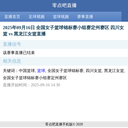
直播首页
足球视频
篮球视频
赛事直播
2025年09月16日 全国女子篮球锦标赛小组赛定州赛区 四川女
篮 vs 黑龙江女篮直播
直播信号
该赛事直播已结束
相关信息
关键词：中国篮球,
篮球
, 全国女子篮球锦标赛, 四川女篮, 黑龙江女篮,
全国女子篮球锦标赛小组赛定州赛区
直播开始时间：2025-09-16 14:30
零点吧直播
手机版© 2020