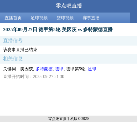
直播首页
足球视频
篮球视频
赛事直播
2025年09月27日 德甲第5轮 美因茨 vs 多特蒙德直播
直播信号
该赛事直播已结束
相关信息
关键词：美因茨,
多特蒙德
,
德甲
, 德甲第5轮,
足球
直播开始时间：2025-09-27 21:30
零点吧直播
手机版© 2020