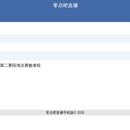
段, LPL第二赛段淘汰赛败者组
零点吧直播
手机版© 2020