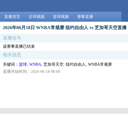
直播首页
足球视频
篮球视频
赛事直播
2026年06月18日 WNBA常规赛 纽约自由人 vs 芝加哥天空直播
直播信号
该赛事直播已结束
相关信息
关键词：
篮球
,
WNBA
, 芝加哥天空, 纽约自由人, WNBA常规赛
直播开始时间：2026-06-18 08:00