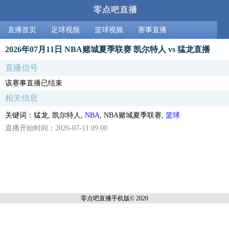
直播首页
足球视频
篮球视频
赛事直播
2026年07月11日 NBA赌城夏季联赛 凯尔特人 vs 猛龙直播
直播信号
该赛事直播已结束
相关信息
关键词：猛龙, 凯尔特人,
NBA
, NBA赌城夏季联赛,
篮球
直播开始时间：2026-07-11 09:00
零点吧直播
手机版© 2020