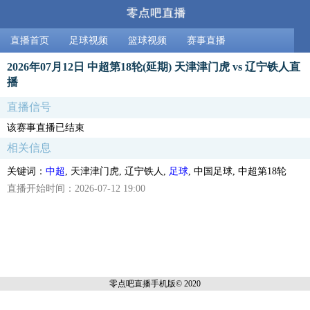
直播首页
足球视频
篮球视频
赛事直播
2026年07月12日 中超第18轮(延期) 天津津门虎 vs 辽宁铁人直
播
直播信号
该赛事直播已结束
相关信息
关键词：
中超
, 天津津门虎, 辽宁铁人,
足球
, 中国足球, 中超第18轮
直播开始时间：2026-07-12 19:00
零点吧直播
手机版© 2020