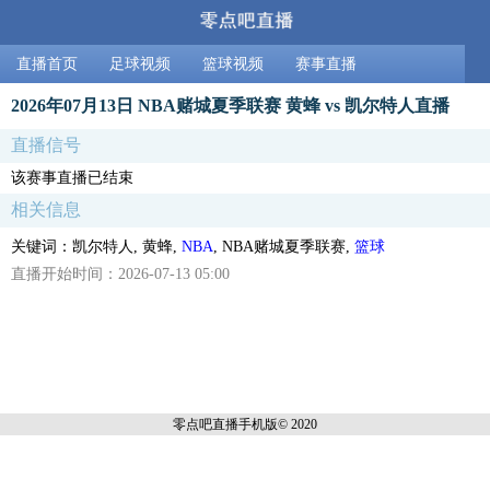
直播首页
足球视频
篮球视频
赛事直播
2026年07月13日 NBA赌城夏季联赛 黄蜂 vs 凯尔特人直播
直播信号
该赛事直播已结束
相关信息
关键词：凯尔特人, 黄蜂,
NBA
, NBA赌城夏季联赛,
篮球
直播开始时间：2026-07-13 05:00
零点吧直播
手机版© 2020