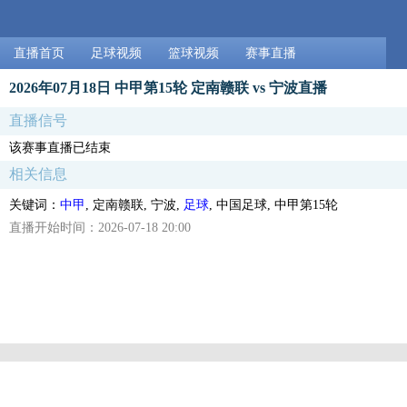
直播首页
足球视频
篮球视频
赛事直播
2026年07月18日 中甲第15轮 定南赣联 vs 宁波直播
直播信号
该赛事直播已结束
相关信息
关键词：
中甲
, 定南赣联, 宁波,
足球
, 中国足球, 中甲第15轮
直播开始时间：2026-07-18 20:00