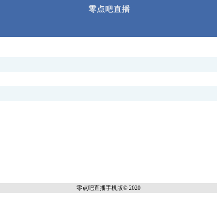
零点吧直播
手机版© 2020