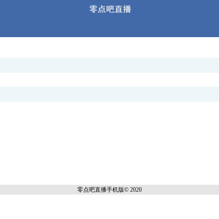
零点吧直播
手机版© 2020