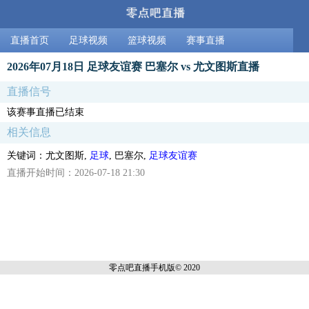
直播首页
足球视频
篮球视频
赛事直播
2026年07月18日 足球友谊赛 巴塞尔 vs 尤文图斯直播
直播信号
该赛事直播已结束
相关信息
关键词：尤文图斯,
足球
, 巴塞尔,
足球友谊赛
直播开始时间：2026-07-18 21:30
零点吧直播
手机版© 2020