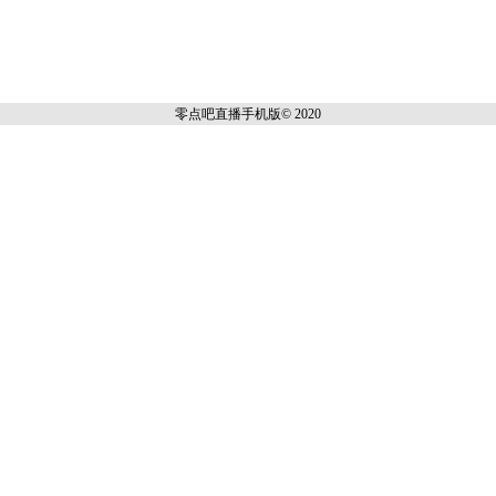
零点吧直播
手机版© 2020