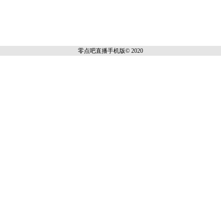
零点吧直播
手机版© 2020