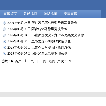
直播首页
足球视频
篮球视频
赛事直播
2026年05月07日 拜仁慕尼黑vs巴黎圣日耳曼录像
2026年05月06日 阿森纳vs马德里竞技录像
2026年05月04日 巴塞罗那女足vs拜仁慕尼黑女足录像
2026年05月03日 里昂女足vs阿森纳女足录像
2025年05月08日 巴黎圣日耳曼vs阿森纳录像
2025年05月07日 国际米兰vs巴塞罗那录像
总数：
6
首页
上一页
下一页
尾页
页次：
1
/1